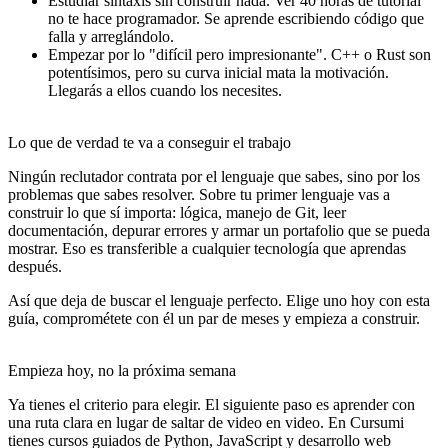
Estudiar sintaxis sin construir nada.
Ver 40 horas de tutorial
no te hace programador. Se aprende escribiendo código que
falla y arreglándolo.
Empezar por lo "difícil pero impresionante".
C++ o Rust son
potentísimos, pero su curva inicial mata la motivación.
Llegarás a ellos cuando los necesites.
Lo que de verdad te va a conseguir el trabajo
Ningún reclutador contrata por el lenguaje que sabes, sino por los
problemas que sabes resolver
. Sobre tu primer lenguaje vas a
construir lo que sí importa: lógica, manejo de Git, leer
documentación, depurar errores y armar un portafolio que se pueda
mostrar. Eso es transferible a cualquier tecnología que aprendas
después.
Así que deja de buscar el lenguaje perfecto.
Elige uno hoy con esta
guía, comprométete con él un par de meses y empieza a construir.
Empieza hoy, no la próxima semana
Ya tienes el criterio para elegir. El siguiente paso es aprender con
una ruta clara en lugar de saltar de video en video. En
Cursumi
tienes cursos guiados de Python, JavaScript y desarrollo web