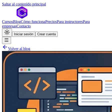
Saltar al contenido principal
Cursos
Blog
Cómo funciona
Precios
Para instructores
Para
empresas
Contacto
Iniciar sesión
Crear cuenta
Volver al blog