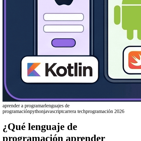
aprender a programar
lenguajes de
programación
python
javascript
carrera tech
programación 2026
¿Qué lenguaje de
programación aprender