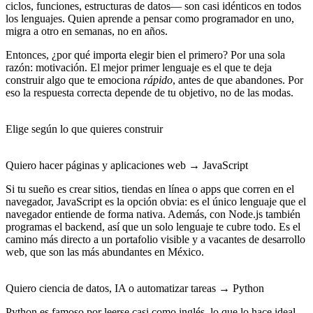
ciclos, funciones, estructuras de datos— son
casi idénticos en todos
los lenguajes
. Quien aprende a pensar como programador en uno,
migra a otro en semanas, no en años.
Entonces, ¿por qué importa elegir bien el primero? Por una sola
razón:
motivación
. El mejor primer lenguaje es el que te deja
construir algo que te emociona
rápido
, antes de que abandones. Por
eso la respuesta correcta depende de tu objetivo, no de las modas.
Elige según lo que quieres construir
Quiero hacer páginas y aplicaciones web → JavaScript
Si tu sueño es crear sitios, tiendas en línea o apps que corren en el
navegador,
JavaScript
es la opción obvia: es el único lenguaje que el
navegador entiende de forma nativa. Además, con Node.js también
programas el backend, así que un solo lenguaje te cubre todo. Es el
camino más directo a un portafolio visible y a vacantes de desarrollo
web, que son las más abundantes en México.
Quiero ciencia de datos, IA o automatizar tareas → Python
Python
es famoso por leerse casi como inglés, lo que lo hace ideal