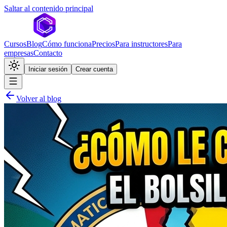
Saltar al contenido principal
Cursos
Blog
Cómo funciona
Precios
Para instructores
Para
empresas
Contacto
Iniciar sesión
Crear cuenta
Volver al blog